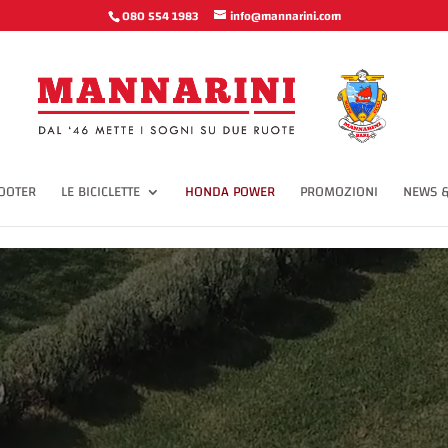
cbx') span svg(width='12px', height='10px', viewbox='0 0 12 10') polyline
080 554 1983
info@mannarini.com
OOTER
LE BICICLETTE
HONDA POWER
PROMOZIONI
NEWS &