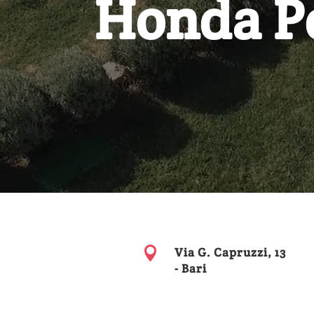
Honda P

Via G. Capruzzi, 13
- Bari