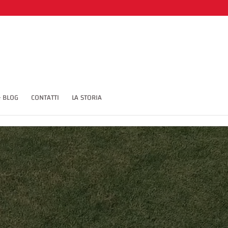
(points='1.5 6 4.5 9 10.5 1') span CodePenChallenge
 BLOG
CONTATTI
LA STORIA