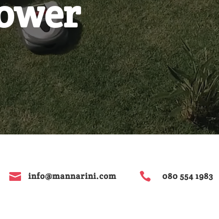
ower


info@mannarini.com
080 554 1983