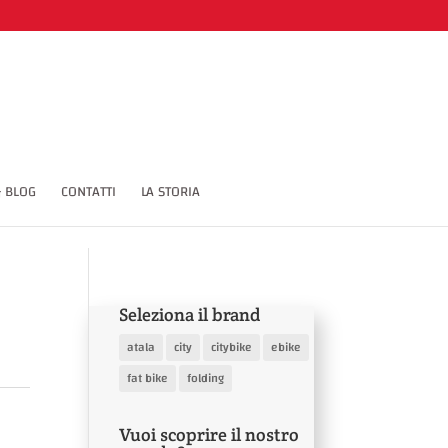
(points='1.5 6 4.5 9 10.5 1') span CodePenChallenge
 BLOG
CONTATTI
LA STORIA
Seleziona il brand
atala
city
citybike
ebike
fat bike
folding
Vuoi scoprire il nostro