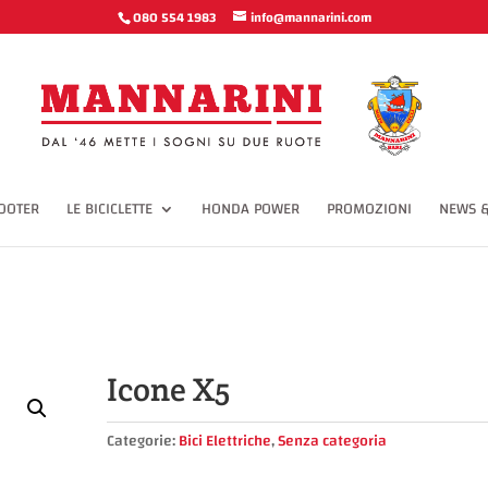
cbx') span svg(width='12px', height='10px', viewbox='0 0 12 10') polyline
080 554 1983
info@mannarini.com
OOTER
LE BICICLETTE
HONDA POWER
PROMOZIONI
NEWS &
Icone X5
Categorie:
Bici Elettriche
,
Senza categoria