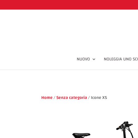
input#cbx.inp-cbx(type='checkbox', style='display: none') label.cbx(for='
NUOVO
NOLEGGIA UNO SC
Home
/
Senza categoria
/ Icone X5