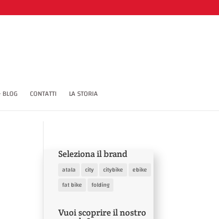
(points='1.5 6 4.5 9 10.5 1') span CodePenChallenge
 BLOG
CONTATTI
LA STORIA
Seleziona il brand
atala
city
citybike
ebike
fat bike
folding
Vuoi scoprire il nostro