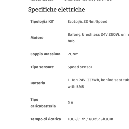
Specifiche elettriche
Tipologia KIT
EcoLogic 20Nm/Speed
Bafang, brushless 24V 250W, on r
Motore
hub
Coppia massima
20Nm
Tipo sensore
Speed sensor
Li-Ion 24V, 337Wh, behind seat tub
Batteria
with BMS
Tipo
2 A
caricabatteria
Tempo di ricarica
100%: 7h / 80%: 5h30m