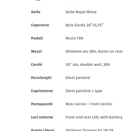
Sella
Selle Royal Wave
Coperture
Byte Garda 26”x1,75”
Pedali
Resin TKK
Mozzi
Shimano alu 36h, motor on rear
Cerchi
26″ alu, double wall, 36h
Parafanghi
Steel painted
Copricatena
Steel painted, L type
Portapacchi
Rear carrier / front carrier
Luci esterne
Front and rear LED, with battery
Ruota Libera
Shimano Tourney 6s 14-28