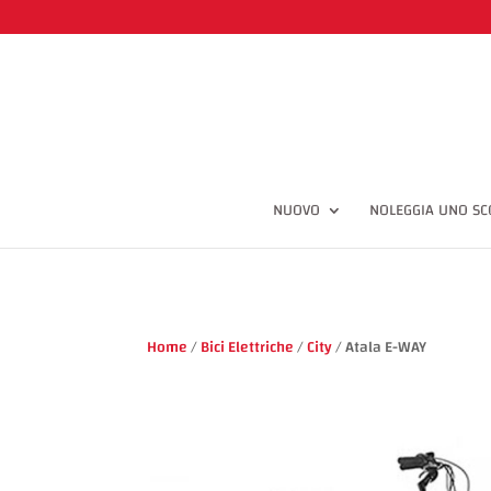
input#cbx.inp-cbx(type='checkbox', style='display: none') label.cbx(for='
NUOVO
NOLEGGIA UNO SC
Home
/
Bici Elettriche
/
City
/ Atala E-WAY