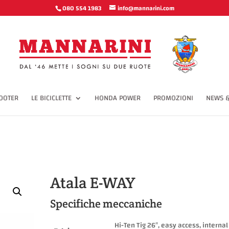
cbx') span svg(width='12px', height='10px', viewbox='0 0 12 10') polyline
080 554 1983
info@mannarini.com
OOTER
LE BICICLETTE
HONDA POWER
PROMOZIONI
NEWS &
Atala E-WAY
Specifiche meccaniche
Hi-Ten Tig 26″, easy access, internal