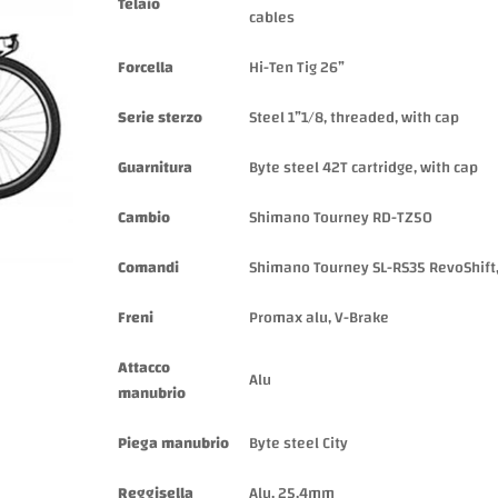
Telaio
cables
Forcella
Hi-Ten Tig 26”
Serie sterzo
Steel 1”1/8, threaded, with cap
Guarnitura
Byte steel 42T cartridge, with cap
Cambio
Shimano Tourney RD-TZ50
Comandi
Shimano Tourney SL-RS35 RevoShift,
Freni
Promax alu, V-Brake
Attacco
Alu
manubrio
Piega manubrio
Byte steel City
Reggisella
Alu, 25,4mm